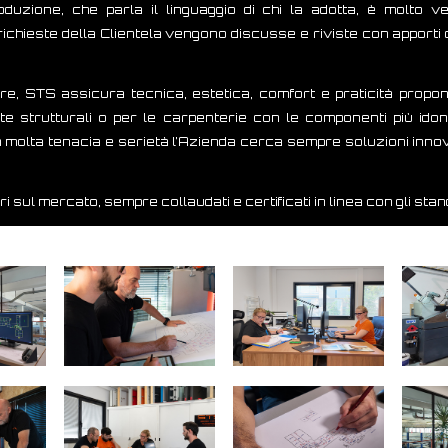
duzione, che parla il linguaggio di chi la adotta, è molto v
richieste della Clientela vengono discusse e riviste con apporti
ire, STS assicura tecnica, estetica, comfort e praticità propone
iate strutturali o per le carpenterie con le componenti più id
on molta tenacia e serietà l’Azienda cerca sempre soluzioni inno
ori sul mercato, sempre collaudati e certificati in linea con gli sta